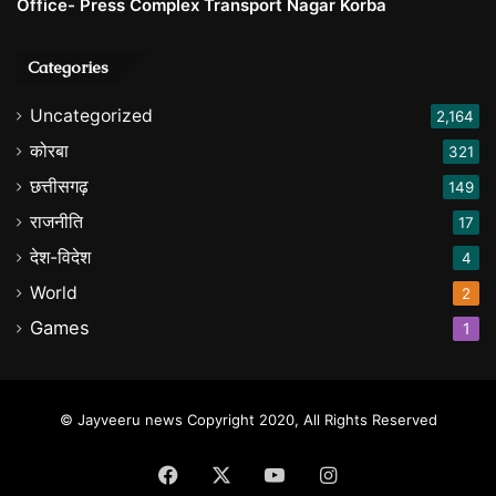
Office- Press Complex Transport Nagar Korba
Categories
Uncategorized
2,164
कोरबा
321
छत्तीसगढ़
149
राजनीति
17
देश-विदेश
4
World
2
Games
1
© Jayveeru news Copyright 2020, All Rights Reserved
Facebook
X
YouTube
Instagram